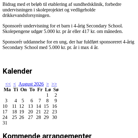
Bidrag med et beløb til etablering af sundhedsklinik, forbedre
undervisningen i skoleprojektet og vedligeholde
drikkevandsforsyningen.
Sponsorér undervisning for et barn i 4-årig Secondary School.
Skolepengene udgør 5.000 kr. pr år eller 417 kr. om måneden.
Sponsorér uddannelse for en ung, der har fuldført sponsoreret 4-årig
Secondary School med 5.000 kr. pr. år i max 4 år.
Kalender
<<
<
August 2026
>
>>
Ma
Ti
On
To
Fr
Lø
Sø
1
2
3
4
5
6
7
8
9
10
11
12
13
14
15
16
17
18
19
20
21
22
23
24
25
26
27
28
29
30
31
Kommende arrangementer