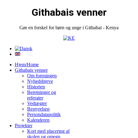
Githabais venner
Gør en forskel for børn og unge i Githabai - Kenya
Hjem/Home
Githabais venner
Om foreningen
Nyhedsbreve
Historien
Beretninger og
referater
Vedtægter
Bestyrelsen
Persondatapolitik
Kalenderen
Projekter
Kort med placering af
skolen og omegn