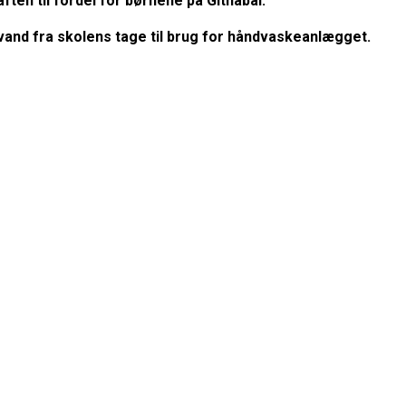
ten til fordel for børnene på Githabai.
gnvand fra skolens tage til brug for håndvaskeanlægget.