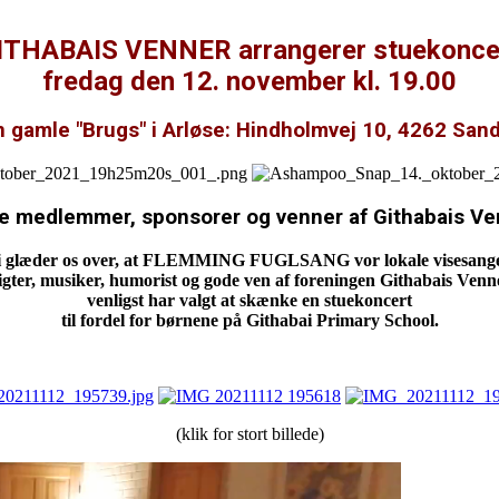
ITHABAIS VENNER arrangerer stuekonce
fredag den 12. november kl. 19.00
n gamle "Brugs" i Arløse: Hindholmvej 10, 4262 San
e medlemmer, sponsorer og venner af Githabais Ve
i glæder os over, at FLEMMING FUGLSANG vor lokale visesange
igter, musiker, humorist og gode ven af foreningen Githabais Venn
venligst har valgt at skænke en stuekoncert
til fordel for børnene på Githabai Primary School.
(klik for stort billede)