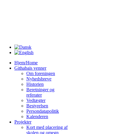
Hjem/Home
Githabais venner
Om foreningen
Nyhedsbreve
Historien
Beretninger og
referater
Vedtægter
Bestyrelsen
Persondatapolitik
Kalenderen
Projekter
Kort med placering af
skolen og omegn