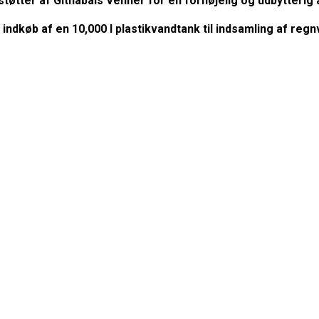
tter af Githabais Venner for en fornøjelig og udbytterig af
 indkøb af en 10,000 l plastikvandtank til indsamling af re