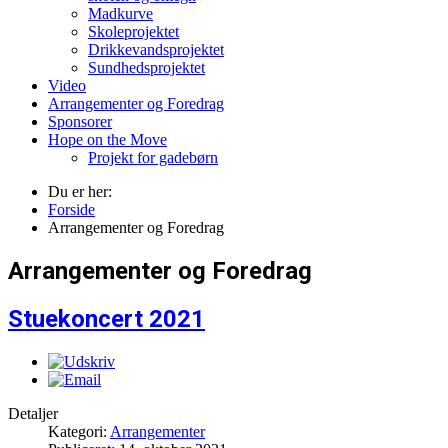
Madkurve
Skoleprojektet
Drikkevandsprojektet
Sundhedsprojektet
Video
Arrangementer og Foredrag
Sponsorer
Hope on the Move
Projekt for gadebørn
Du er her:
Forside
Arrangementer og Foredrag
Arrangementer og Foredrag
Stuekoncert 2021
Detaljer
Kategori:
Arrangementer