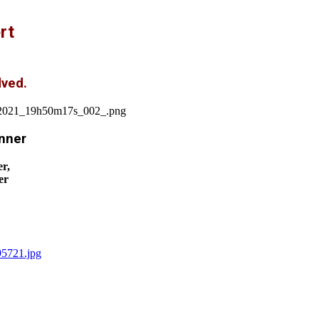
rt
dved.
nner
r,
er