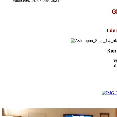
Publiceret: 14. oktober 2021
G
I de
Kær
V
d