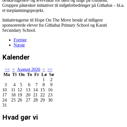
beskæftigelses- og levevilkår for børn og unge på Githabai.
Gruppen påtænker initiativer til miljøforbedringer på Githabai – bl.a.
et træplantningsprojekt.
Initiativtagerne til Hope On The Move består af tidligere
sponsorerede elever fra Githabai Primary School og Karati
Secundary School.
Forrige
Næste
Kalender
<<
<
August 2026
>
>>
Ma
Ti
On
To
Fr
Lø
Sø
1
2
3
4
5
6
7
8
9
10
11
12
13
14
15
16
17
18
19
20
21
22
23
24
25
26
27
28
29
30
31
Hvad gør vi