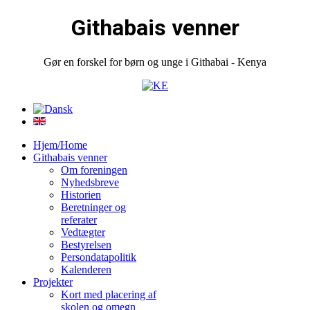
Githabais venner
Gør en forskel for børn og unge i Githabai - Kenya
Hjem/Home
Githabais venner
Om foreningen
Nyhedsbreve
Historien
Beretninger og
referater
Vedtægter
Bestyrelsen
Persondatapolitik
Kalenderen
Projekter
Kort med placering af
skolen og omegn