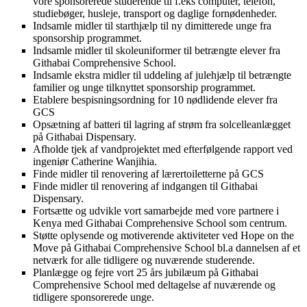
vore sponsorerede studerende til f.eks computer, telefon,
studiebøger, husleje, transport og daglige fornødenheder.
Indsamle midler til starthjælp til ny dimitterede unge fra
sponsorship programmet.
Indsamle midler til skoleuniformer til betrængte elever fra
Githabai Comprehensive School.
Indsamle ekstra midler til uddeling af julehjælp til betrængte
familier og unge tilknyttet sponsorship programmet.
Etablere bespisningsordning for 10 nødlidende elever fra
GCS
Opsætning af batteri til lagring af strøm fra solcelleanlægget
på Githabai Dispensary.
Afholde tjek af vandprojektet med efterfølgende rapport ved
ingeniør Catherine Wanjihia.
Finde midler til renovering af lærertoiletterne på GCS
Finde midler til renovering af indgangen til Githabai
Dispensary.
Fortsætte og udvikle vort samarbejde med vore partnere i
Kenya med Githabai Comprehensive School som centrum.
Støtte oplysende og motiverende aktiviteter ved Hope on the
Move på Githabai Comprehensive School bl.a dannelsen af et
netværk for alle tidligere og nuværende studerende.
Planlægge og fejre vort 25 års jubilæum på Githabai
Comprehensive School med deltagelse af nuværende og
tidligere sponsorerede unge.