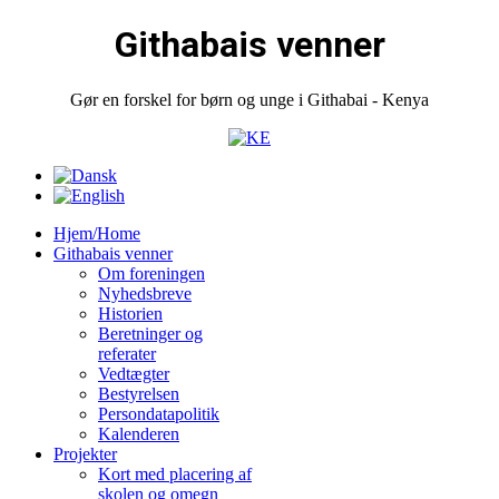
Githabais venner
Gør en forskel for børn og unge i Githabai - Kenya
Hjem/Home
Githabais venner
Om foreningen
Nyhedsbreve
Historien
Beretninger og
referater
Vedtægter
Bestyrelsen
Persondatapolitik
Kalenderen
Projekter
Kort med placering af
skolen og omegn