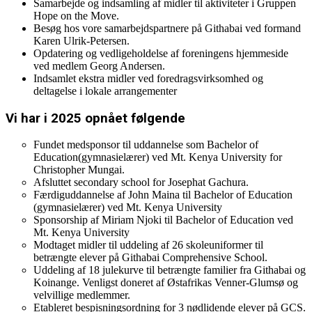
Samarbejde og indsamling af midler til aktiviteter i Gruppen
Hope on the Move.
Besøg hos vore samarbejdspartnere på Githabai ved formand
Karen Ulrik-Petersen.
Opdatering og vedligeholdelse af foreningens hjemmeside
ved medlem Georg Andersen.
Indsamlet ekstra midler ved foredragsvirksomhed og
deltagelse i lokale arrangementer
Vi har i 2025 opnået følgende
Fundet medsponsor til uddannelse som Bachelor of
Education(gymnasielærer) ved Mt. Kenya University for
Christopher Mungai.
Afsluttet secondary school for Josephat Gachura.
Færdiguddannelse af John Maina til Bachelor of Education
(gymnasielærer) ved Mt. Kenya University
Sponsorship af Miriam Njoki til Bachelor of Education ved
Mt. Kenya University
Modtaget midler til uddeling af 26 skoleuniformer til
betrængte elever på Githabai Comprehensive School.
Uddeling af 18 julekurve til betrængte familier fra Githabai og
Koinange. Venligst doneret af Østafrikas Venner-Glumsø og
velvillige medlemmer.
Etableret bespisningsordning for 3 nødlidende elever på GCS.