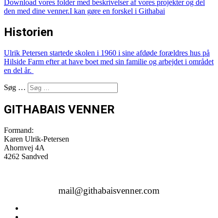
Download vores
folder med beskrivelser af vores projekter
og del
den med dine venner.
I kan gøre en forskel i Githabai
Historien
Ulrik Petersen startede skolen i 1960 i sine afdøde forældres hus på
Hilside Farm efter at have boet med sin familie og arbejdet i området
en del år.
Søg …
GITHABAIS VENNER
Formand:
Karen Ulrik-Petersen
Ahornvej 4A
4262 Sandved
mail@githabaisvenner.com