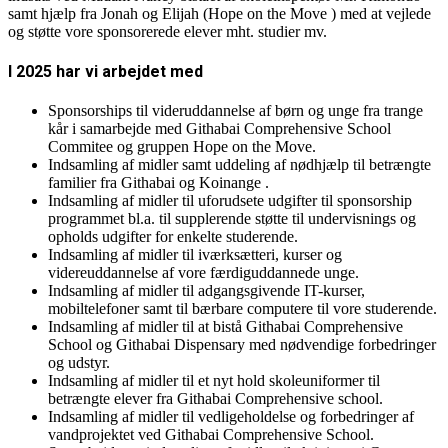
samt hjælp fra Jonah og Elijah (Hope on the Move ) med at vejlede
og støtte vore sponsorerede elever mht. studier mv.
I 2025 har vi arbejdet med
Sponsorships til videruddannelse af børn og unge fra trange
kår i samarbejde med Githabai Comprehensive School
Commitee og gruppen Hope on the Move.
Indsamling af midler samt uddeling af nødhjælp til betrængte
familier fra Githabai og Koinange .
Indsamling af midler til uforudsete udgifter til sponsorship
programmet bl.a. til supplerende støtte til undervisnings og
opholds udgifter for enkelte studerende.
Indsamling af midler til iværksætteri, kurser og
videreuddannelse af vore færdiguddannede unge.
Indsamling af midler til adgangsgivende IT-kurser,
mobiltelefoner samt til bærbare computere til vore studerende.
Indsamling af midler til at bistå Githabai Comprehensive
School og Githabai Dispensary med nødvendige forbedringer
og udstyr.
Indsamling af midler til et nyt hold skoleuniformer til
betrængte elever fra Githabai Comprehensive school.
Indsamling af midler til vedligeholdelse og forbedringer af
vandprojektet ved Githabai Comprehensive School.