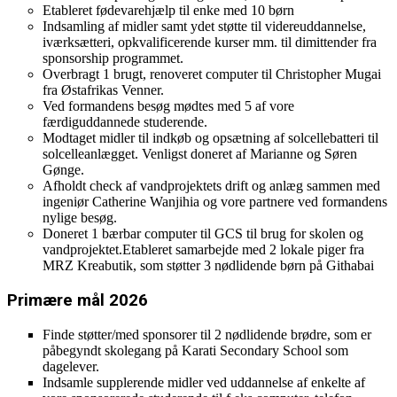
Etableret fødevarehjælp til enke med 10 børn
Indsamling af midler samt ydet støtte til videreuddannelse,
iværksætteri, opkvalificerende kurser mm. til dimittender fra
sponsorship programmet.
Overbragt 1 brugt, renoveret computer til Christopher Mugai
fra Østafrikas Venner.
Ved formandens besøg mødtes med 5 af vore
færdiguddannede studerende.
Modtaget midler til indkøb og opsætning af solcellebatteri til
solcelleanlægget. Venligst doneret af Marianne og Søren
Gønge.
Afholdt check af vandprojektets drift og anlæg sammen med
ingeniør Catherine Wanjihia og vore partnere ved formandens
nylige besøg.
Doneret 1 bærbar computer til GCS til brug for skolen og
vandprojektet.Etableret samarbejde med 2 lokale piger fra
MRZ Kreabutik, som støtter 3 nødlidende børn på Githabai
Primære mål 2026
Finde støtter/med sponsorer til 2 nødlidende brødre, som er
påbegyndt skolegang på Karati Secondary School som
dagelever.
Indsamle supplerende midler ved uddannelse af enkelte af