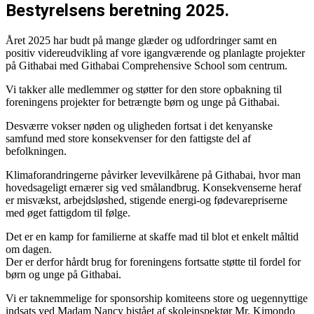
Bestyrelsens beretning 2025.
Året 2025 har budt på mange glæder og udfordringer samt en
positiv videreudvikling af vore igangværende og planlagte projekter
på Githabai med Githabai Comprehensive School som centrum.
Vi takker alle medlemmer og støtter for den store opbakning til
foreningens projekter for betrængte børn og unge på Githabai.
Desværre vokser nøden og uligheden fortsat i det kenyanske
samfund med store konsekvenser for den fattigste del af
befolkningen.
Klimaforandringerne påvirker levevilkårene på Githabai, hvor man
hovedsageligt ernærer sig ved smålandbrug. Konsekvenserne heraf
er misvækst, arbejdsløshed, stigende energi-og fødevarepriserne
med øget fattigdom til følge.
Det er en kamp for familierne at skaffe mad til blot et enkelt måltid
om dagen.
Der er derfor hårdt brug for foreningens fortsatte støtte til fordel for
børn og unge på Githabai.
Vi er taknemmelige for sponsorship komiteens store og uegennyttige
indsats ved Madam Nancy bistået af skoleinspektør Mr. Kimondo