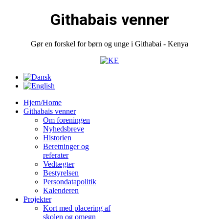
Githabais venner
Gør en forskel for børn og unge i Githabai - Kenya
Hjem/Home
Githabais venner
Om foreningen
Nyhedsbreve
Historien
Beretninger og
referater
Vedtægter
Bestyrelsen
Persondatapolitik
Kalenderen
Projekter
Kort med placering af
skolen og omegn