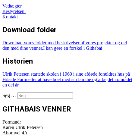
Vedtægter
Bestyrelsen
Kontakt
Download folder
Download vores
folder med beskrivelser af vores projekter
og del
den med dine venner.
I kan gøre en forskel i Githabai
Historien
Ulrik Petersen startede skolen i 1960 i sine afdøde forældres hus på
Hilside Farm efter at have boet med sin familie og arbejdet i området
en del år.
Søg …
GITHABAIS VENNER
Formand:
Karen Ulrik-Petersen
Ahornvej 4A