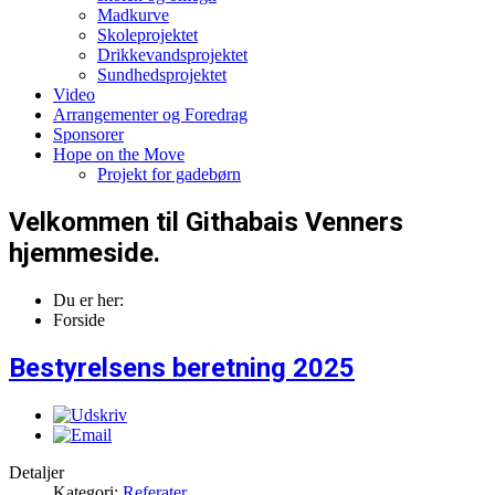
Madkurve
Skoleprojektet
Drikkevandsprojektet
Sundhedsprojektet
Video
Arrangementer og Foredrag
Sponsorer
Hope on the Move
Projekt for gadebørn
Velkommen til Githabais Venners
hjemmeside.
Du er her:
Forside
Bestyrelsens beretning 2025
Detaljer
Kategori:
Referater