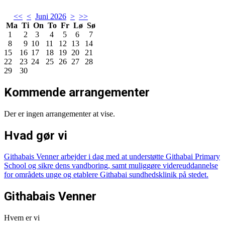
<<
<
Juni 2026
>
>>
Ma
Ti
On
To
Fr
Lø
Sø
1
2
3
4
5
6
7
8
9
10
11
12
13
14
15
16
17
18
19
20
21
22
23
24
25
26
27
28
29
30
Kommende arrangementer
Der er ingen arrangementer at vise.
Hvad gør vi
Githabais Venner arbejder i dag med at understøtte Githabai Primary
School og sikre dens vandboring, samt muliggøre videreuddannelse
for områdets unge og etablere Githabai sundhedsklinik på stedet.
Githabais Venner
Hvem er vi