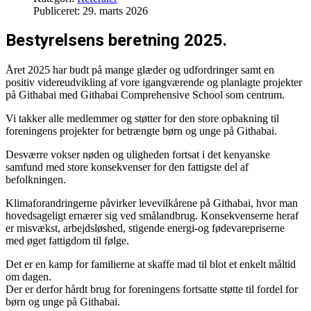
Publiceret: 29. marts 2026
Bestyrelsens beretning 2025.
Året 2025 har budt på mange glæder og udfordringer samt en
positiv videreudvikling af vore igangværende og planlagte projekter
på Githabai med Githabai Comprehensive School som centrum.
Vi takker alle medlemmer og støtter for den store opbakning til
foreningens projekter for betrængte børn og unge på Githabai.
Desværre vokser nøden og uligheden fortsat i det kenyanske
samfund med store konsekvenser for den fattigste del af
befolkningen.
Klimaforandringerne påvirker levevilkårene på Githabai, hvor man
hovedsageligt ernærer sig ved smålandbrug. Konsekvenserne heraf
er misvækst, arbejdsløshed, stigende energi-og fødevarepriserne
med øget fattigdom til følge.
Det er en kamp for familierne at skaffe mad til blot et enkelt måltid
om dagen.
Der er derfor hårdt brug for foreningens fortsatte støtte til fordel for
børn og unge på Githabai.